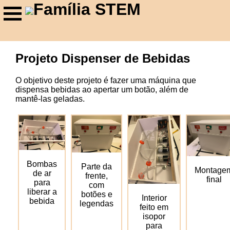
Família STEM
Projeto Dispenser de Bebidas
O objetivo deste projeto é fazer uma máquina que
dispensa bebidas ao apertar um botão, além de
mantê-las geladas.
Bombas
Parte da
Montage
de ar
frente,
final
para
com
liberar a
botões e
Interior
bebida
legendas
feito em
isopor
para